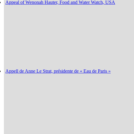
Appeal of Wenonah Hauter, Food and Water Watch, USA
Appell de Anne Le Strat, présidente de « Eau de Paris »